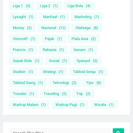
Liga 1
(5)
Liga 2
(1)
Liga Bola
(4)
Lysaght
(1)
Manfaat
(1)
Marketing
(1)
Money
(2)
Nasional
(12)
Olahraga
(8)
Otomotif
(1)
Pajak
(1)
Piala Asia
(2)
Prancis
(1)
Rahasia
(1)
Senam
(1)
Sepak Bola
(1)
Sosial
(1)
Spanyol
(3)
Stadion
(1)
Strategi
(1)
Tabloid Senja
(1)
Tabloid Siang
(1)
Teknologi
(2)
Tips
(8)
Traveler
(1)
Traveling
(2)
Trip
(2)
Warkop Malam
(1)
Warkop Pagi
(1)
Wisata
(1)