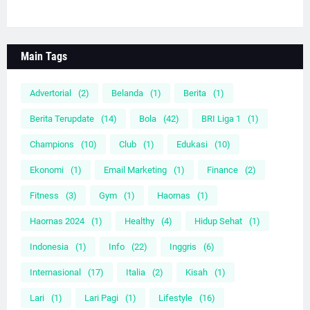
Main Tags
Advertorial
(2)
Belanda
(1)
Berita
(1)
Berita Terupdate
(14)
Bola
(42)
BRI Liga 1
(1)
Champions
(10)
Club
(1)
Edukasi
(10)
Ekonomi
(1)
Email Marketing
(1)
Finance
(2)
Fitness
(3)
Gym
(1)
Haornas
(1)
Haornas 2024
(1)
Healthy
(4)
Hidup Sehat
(1)
Indonesia
(1)
Info
(22)
Inggris
(6)
Internasional
(17)
Italia
(2)
Kisah
(1)
Lari
(1)
Lari Pagi
(1)
Lifestyle
(16)