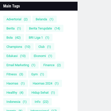
Main Tags
Advertorial
(2)
Belanda
(1)
Berita
(1)
Berita Terupdate
(14)
Bola
(42)
BRI Liga 1
(1)
Champions
(10)
Club
(1)
Edukasi
(10)
Ekonomi
(1)
Email Marketing
(1)
Finance
(2)
Fitness
(3)
Gym
(1)
Haornas
(1)
Haornas 2024
(1)
Healthy
(4)
Hidup Sehat
(1)
Indonesia
(1)
Info
(22)
Inggris
(6)
Internasional
(17)