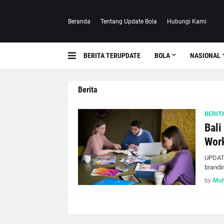
Beranda
Tentang Update Bola
Hubungi Kami
BERITA TERUPDATE
BOLA
NASIONAL
Berita
BERIT
Bali
Wor
UPDATE
brandi
by
Muh