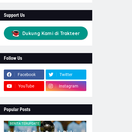
Support Us
Dukung Kami di Trakteer
Follow Us
Facebook
Twitter
YouTube
Instagram
Popular Posts
BERITA TERUPDATE