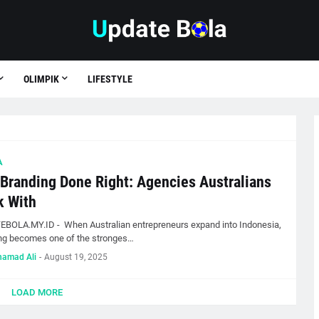
OLIMPIK
LIFESTYLE
A
 Branding Done Right: Agencies Australians
k With
BOLA.MY.ID - When Australian entrepreneurs expand into Indonesia,
ng becomes one of the stronges…
amad Ali
-
August 19, 2025
LOAD MORE