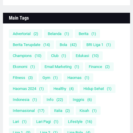
Main Tags
Advertorial
(2)
Belanda
(1)
Berita
(1)
Berita Terupdate
(14)
Bola
(42)
BRI Liga 1
(1)
Champions
(10)
Club
(1)
Edukasi
(10)
Ekonomi
(1)
Email Marketing
(1)
Finance
(2)
Fitness
(3)
Gym
(1)
Haornas
(1)
Haornas 2024
(1)
Healthy
(4)
Hidup Sehat
(1)
Indonesia
(1)
Info
(22)
Inggris
(6)
Internasional
(17)
Italia
(2)
Kisah
(1)
Lari
(1)
Lari Pagi
(1)
Lifestyle
(16)
Liga 1
(5)
Liga 2
(1)
Liga Bola
(4)