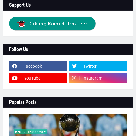
Support Us
Dukung Kami di Trakteer
Follow Us
Facebook
Twitter
YouTube
Instagram
Popular Posts
BERITA TERUPDATE