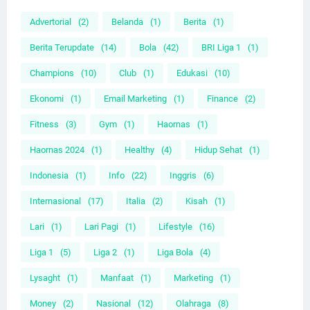
Advertorial
(2)
Belanda
(1)
Berita
(1)
Berita Terupdate
(14)
Bola
(42)
BRI Liga 1
(1)
Champions
(10)
Club
(1)
Edukasi
(10)
Ekonomi
(1)
Email Marketing
(1)
Finance
(2)
Fitness
(3)
Gym
(1)
Haornas
(1)
Haornas 2024
(1)
Healthy
(4)
Hidup Sehat
(1)
Indonesia
(1)
Info
(22)
Inggris
(6)
Internasional
(17)
Italia
(2)
Kisah
(1)
Lari
(1)
Lari Pagi
(1)
Lifestyle
(16)
Liga 1
(5)
Liga 2
(1)
Liga Bola
(4)
Lysaght
(1)
Manfaat
(1)
Marketing
(1)
Money
(2)
Nasional
(12)
Olahraga
(8)