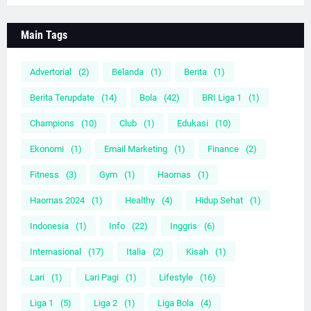
Main Tags
Advertorial
(2)
Belanda
(1)
Berita
(1)
Berita Terupdate
(14)
Bola
(42)
BRI Liga 1
(1)
Champions
(10)
Club
(1)
Edukasi
(10)
Ekonomi
(1)
Email Marketing
(1)
Finance
(2)
Fitness
(3)
Gym
(1)
Haornas
(1)
Haornas 2024
(1)
Healthy
(4)
Hidup Sehat
(1)
Indonesia
(1)
Info
(22)
Inggris
(6)
Internasional
(17)
Italia
(2)
Kisah
(1)
Lari
(1)
Lari Pagi
(1)
Lifestyle
(16)
Liga 1
(5)
Liga 2
(1)
Liga Bola
(4)