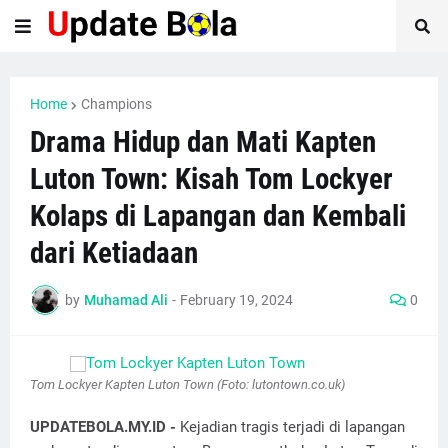
Home
Champions
Drama Hidup dan Mati Kapten
Luton Town: Kisah Tom Lockyer
Kolaps di Lapangan dan Kembali
dari Ketiadaan
by
Muhamad Ali
-
February 19, 2024
0
Tom Lockyer Kapten Luton Town (Foto: lutontown.co.uk)
UPDATEBOLA.MY.ID -
Kejadian tragis terjadi di lapangan