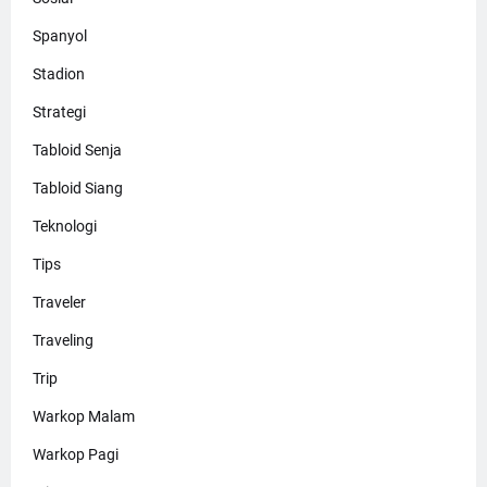
Spanyol
Stadion
Strategi
Tabloid Senja
Tabloid Siang
Teknologi
Tips
Traveler
Traveling
Trip
Warkop Malam
Warkop Pagi