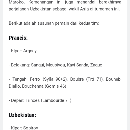
Maroko. Kemenangan ini juga menandai berakhirnya
perjalanan Uzbekistan sebagai wakil Asia di turnamen ini.
Berikut adalah susunan pemain dari kedua tim:
Prancis:
- Kiper: Argney
- Belakang: Sangui, Meupiyou, Kayi Sanda, Zague
- Tengah: Ferro (Sylla 90+2), Boubre (Titi 71), Bouneb,
Diallo, Bouchenna (Gomis 46)
- Depan: Trinces (Lambourde 71)
Uzbekistan:
- Kiper: Sobirov