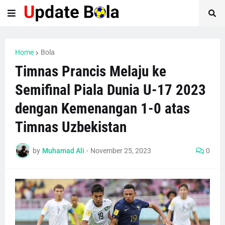
Home
Bola
Timnas Prancis Melaju ke
Semifinal Piala Dunia U-17 2023
dengan Kemenangan 1-0 atas
Timnas Uzbekistan
by
Muhamad Ali
-
November 25, 2023
0