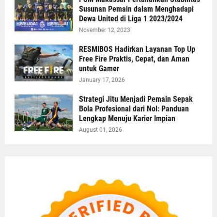
Susunan Pemain dalam Menghadapi
Dewa United di Liga 1 2023/2024
November 12, 2023
RESMIBOS Hadirkan Layanan Top Up
Free Fire Praktis, Cepat, dan Aman
untuk Gamer
January 17, 2026
Strategi Jitu Menjadi Pemain Sepak
Bola Profesional dari Nol: Panduan
Lengkap Menuju Karier Impian
August 01, 2026