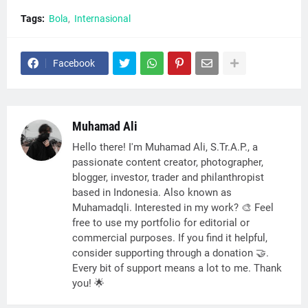
Tags:
Bola
Internasional
Facebook
Muhamad Ali
Hello there! I'm Muhamad Ali, S.Tr.A.P., a
passionate content creator, photographer,
blogger, investor, trader and philanthropist
based in Indonesia. Also known as
Muhamadqli. Interested in my work? 🎨 Feel
free to use my portfolio for editorial or
commercial purposes. If you find it helpful,
consider supporting through a donation 🤝.
Every bit of support means a lot to me. Thank
you! 🌟