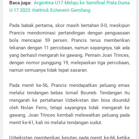
Baca juga:
Argentina U17 Melaju ke Semifinal Piala Dunia
U-17 2023: Hattrick Echeverri Gemilang
Pada babak pertama, skor masih bertahan 0-0, meskipun
Prancis mendominasi pertandingan dengan penguasaan
bola mencapai 59 persen. Prancis terus memberikan
tekanan dengan 11 percobaan, namun sayangnya, tak ada
yang berhasil mengarah ke gawang. Pemain Joan Trinces,
dengan nomor punggung 19, melepaskan tiga percobaan,
namun semuanya tidak tepat sasaran.
Pada menit ke-56, Prancis mendapatkan peluang emas
melalui tendangan bebas Ismail Bouneb. Tendangan itu
mengarah ke pertahanan Uzbekistan dan bisa disundul
oleh Nolan Ferro, tetapi sayangnya tidak mengarah ke
gawang. Joan Trinces kembali melewatkan peluang pada
menit ke-61, kali ini melalui tendangan sudut.
Uzbekistan memberikan kejutan pada menit ke-66 ketika