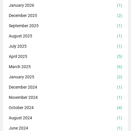
January 2026
(1)
December 2025
(2)
September 2025
(1)
August 2025
(1)
July 2025
(1)
April 2025
(5)
March 2025
(6)
January 2025
(2)
December 2024
(1)
November 2024
(1)
October 2024
(4)
August 2024
(1)
June 2024
(1)