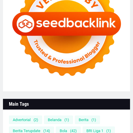
Main Tags
Advertorial
(2)
Belanda
(1)
Berita
(1)
Berita Terupdate
(14)
Bola
(42)
BRI Liga 1
(1)