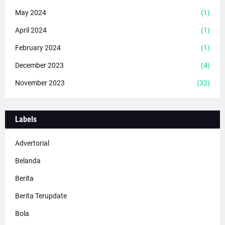
May 2024
(1)
April 2024
(1)
February 2024
(1)
December 2023
(4)
November 2023
(32)
Labels
Advertorial
Belanda
Berita
Berita Terupdate
Bola