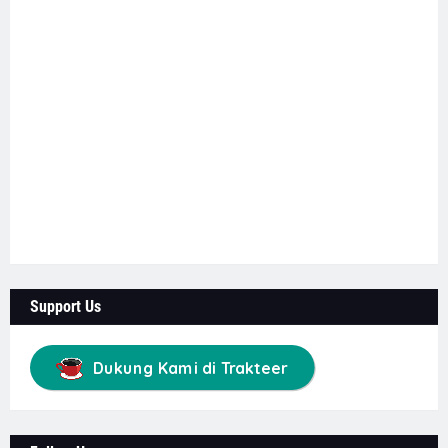
Support Us
Dukung Kami di Trakteer