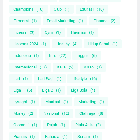
Champions
(10)
Club
(1)
Edukasi
(10)
Ekonomi
(1)
Email Marketing
(1)
Finance
(2)
Fitness
(3)
Gym
(1)
Haornas
(1)
Haornas 2024
(1)
Healthy
(4)
Hidup Sehat
(1)
Indonesia
(1)
Info
(22)
Inggris
(6)
Internasional
(17)
Italia
(2)
Kisah
(1)
Lari
(1)
Lari Pagi
(1)
Lifestyle
(16)
Liga 1
(5)
Liga 2
(1)
Liga Bola
(4)
Lysaght
(1)
Manfaat
(1)
Marketing
(1)
Money
(2)
Nasional
(12)
Olahraga
(8)
Otomotif
(1)
Pajak
(1)
Piala Asia
(2)
Prancis
(1)
Rahasia
(1)
Senam
(1)